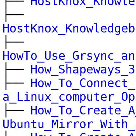
├──
HostKnox_Knowle
├──
HostKnox_Knowledgeb
├──
HowTo_Use_Grsync_an
├──
How_Shapeways_3
├──
How_To_Connect_
a_Linux_computer_Op
├──
How_To_Create_A
Ubuntu_Mirror_With_