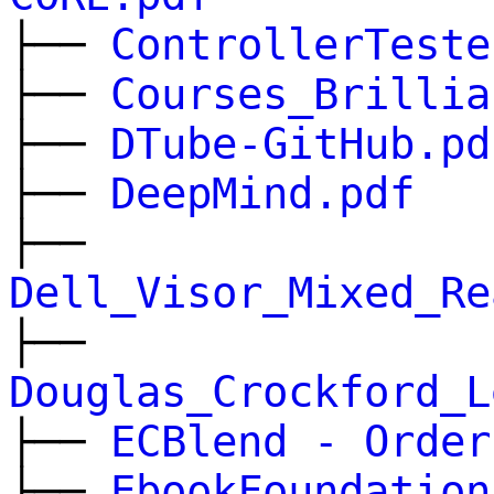
├──
ControllerTeste
├──
Courses_Brillia
├──
DTube-GitHub.pd
├──
DeepMind.pdf
├──
Dell_Visor_Mixed_Re
├──
Douglas_Crockford_L
├──
ECBlend - Order
├──
EbookFoundation