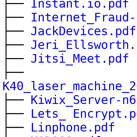
├──
Instant.io.pdf
├──
Internet_Fraud-
├──
JackDevices.pdf
├──
Jeri_Ellsworth.
├──
Jitsi_Meet.pdf
├──
K40_laser_machine_2
├──
Kiwix_Server-n6
├──
Lets_ Encrypt.p
├──
Linphone.pdf