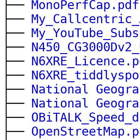
├──
MonoPerfCap.pdf
├──
My_Callcentric_
├──
My_YouTube_Subs
├──
N450_CG3000Dv2_
├──
N6XRE_Licence.p
├──
N6XRE_tiddlyspo
├──
National Geogra
├──
National Geogra
├──
OBiTALK_Speed_d
├──
OpenStreetMap.p