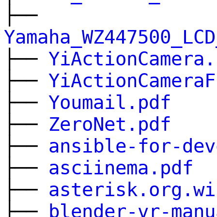
├──
Yamaha_WZ447500_LCD
├──
YiActionCamera.
├──
YiActionCameraF
├──
Youmail.pdf
├──
ZeroNet.pdf
├──
ansible-for-dev
├──
asciinema.pdf
├──
asterisk.org.wi
├──
blender-vr-manu