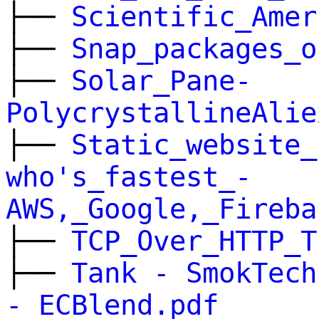
├──
Scientific_Amer
├──
Snap_packages_o
├──
Solar_Pane-
PolycrystallineAlie
├──
Static_website_
who's_fastest_-
AWS,_Google,_Fireba
├──
TCP_Over_HTTP_T
├──
Tank - SmokTech
- ECBlend.pdf