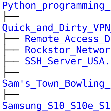
Python_programming_
├──
Quick_and_Dirty_VPN
├──
Remote_Access_D
├──
Rockstor_Networ
├──
SSH_Server_USA.
├──
Sam's_Town_Bowling_
├──
Samsung_S10_S10e_S1