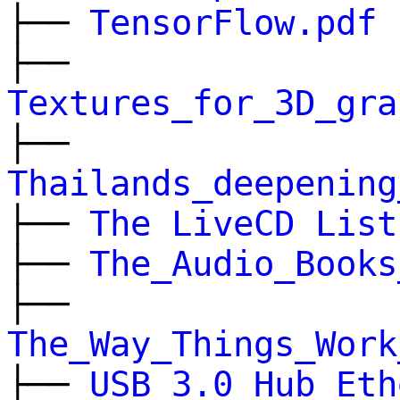
├──
TensorFlow.pdf
├──
Textures_for_3D_gra
├──
Thailands_deepening
├──
The LiveCD List
├──
The_Audio_Books
├──
The_Way_Things_Work
├──
USB 3.0_Hub_Eth