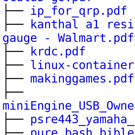
├──
ip_for_qrp.pdf
├──
kanthal a1 resi
gauge - Walmart.pdf
├──
krdc.pdf
├──
linux-container
├──
makinggames.pdf
├──
miniEngine_USB_Owne
├──
psre443_yamaha_
├──
pure bash bible