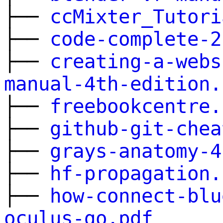
├──
ccMixter_Tutori
├──
code-complete-2
├──
creating-a-webs
manual-4th-edition.
├──
freebookcentre.
├──
github-git-chea
├──
grays-anatomy-4
├──
hf-propagation.
├──
how-connect-blu
oculus-go.pdf