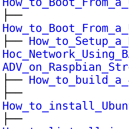
How_to_Boot_From_a_
├──
How_to_Boot_From_a_
├──
How_to_Setup_a_
Hoc_Network_Using_B
ADV_on_Raspbian_Str
├──
How_to_build_a_
├──
How_to_install_Ubun
├──