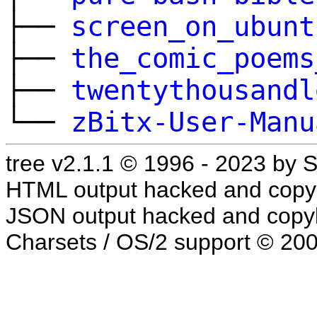
├──
screen_on_ubunt
├──
the_comic_poems
├──
twentythousandl
└──
zBitx-User-Manu
tree v2.1.1 © 1996 - 2023 by
HTML output hacked and copyl
JSON output hacked and copyl
Charsets / OS/2 support © 20