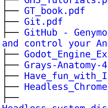
├──
GT_book.pdf
├──
Git.pdf
├──
GitHub - Genymo
and control your An
├──
Godot_Engine_Ex
├──
Grays-Anatomy-4
├──
Have_fun_with_I
├──
Headless_Chrome
├──