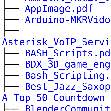
├──
AppImage.pdf
├──
Arduino-MKRVido
├──
Asterisk_VoIP_Servi
├──
BASH_Scripts.pd
├──
BDX_3D_game_eng
├──
Bash_Scripting.
├──
Best_Jazz_Saxop
A_Top_50_Countdown_
├──
BlenderCommunit