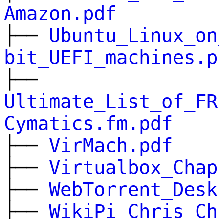
Amazon.pdf
├──
Ubuntu_Linux_on
bit_UEFI_machines.p
├──
Ultimate_List_of_FR
Cymatics.fm.pdf
├──
VirMach.pdf
├──
Virtualbox_Chap
├──
WebTorrent_Desk
├──
WikiPi_Chris_Ch