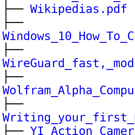
├──
Wikipedias.pdf
├──
Windows_10_How_To_C
├──
WireGuard_fast,_mod
├──
Wolfram_Alpha_Compu
├──
Writing_your_first_
├──
YI_Action_Camer