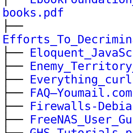
books.pdf
├──
Efforts_To_Decrimin
├──
Eloquent_JavaSc
├──
Enemy_Territory
├──
Everything_curl
├──
FAQ–Youmail.com
├──
Firewalls-Debia
├──
FreeNAS_User_Gu
├──
GHS_Tutorials.p