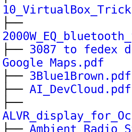
10_VirtualBox_Trick
├──
2000W_EQ_bluetooth_
├──
3087 to fedex d
Google Maps.pdf
├──
3Blue1Brown.pdf
├──
AI_DevCloud.pdf
├──
ALVR_display_for_Oc
├──
Ambient_Radio_S