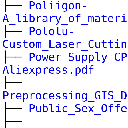
├──
Poliigon-
A_library_of_materi
├──
Pololu-
Custom_Laser_Cuttin
├──
Power_Supply_CP
Aliexpress.pdf
├──
Preprocessing_GIS_D
├──
Public_Sex_Offe
├──