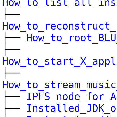
How_to_list_all_ins
├──
How_to_reconstruct_
├──
How_to_root_BLU
├──
How_to_start_X_appl
├──
How_to_stream_music
├──
IPFS_node_for_A
├──
Installed_JDK_o