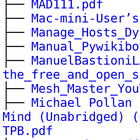
├──
MAD111.pdf
├──
Mac-mini-User’s
├──
Manage_Hosts_Dy
├──
Manual_Pywikibo
├──
ManuelBastioniL
the_free_and_open_s
├──
Mesh_Master_You
├──
Michael Pollan 
Mind (Unabridged) (
TPB.pdf